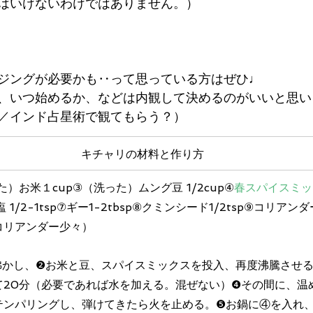
はいけないわけではありません。）
ジングが必要かも‥って思っている方はぜひ♩
、いつ始めるか、などは内観して決めるのがいいと思い
／インド占星術で観てもらう？）
キチャリの材料と作り方
た）お米１cup③（洗った）ムング豆 1/2cup④
春スパイスミッ
1/2-1tsp⑦ギー1-2tbsp⑧クミンシード1/2tsp⑨コリアンダー
コリアンダー少々）
沸かし、❷お米と豆、スパイスミックスを投入、再度沸騰させる
て20分（必要であれば水を加える。混ぜない）❹その間に、温
テンパリングし、弾けてきたら火を止める。❺お鍋に④を入れ