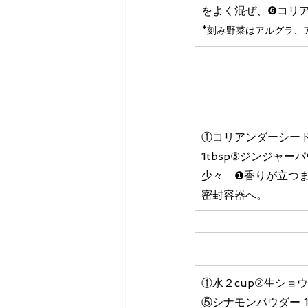
をよく混ぜ、❻コリ
*刻み野菜はアルグラ、
①コリアンダーシード1
1tbsp⑤ジンジャー
少々　❶
香りが立つ
密封容器へ。
　　　　　　　　　
①水２cup②生シ
⑤シナモンパウダー 