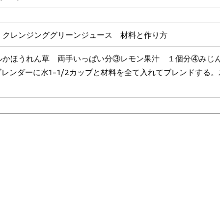
　クレンジンググリーンジュース　材料と作り方
ルかほうれん草　両手いっぱい分③レモン果汁　１個分④みじ
レンダーに水1-1/2カップと材料を全て入れてブレンドする