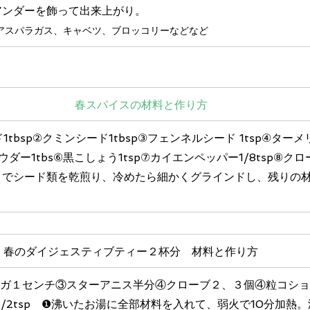
アンダーを飾って出来上がり。
アスパラガス、キャベツ、ブロッコリーなどなど
春スパイスの材料と作り方
tbsp②クミンシード1tbsp③フェンネルシード 1tsp④ター
パウダー1tbs⑥黒こしょう1tsp⑦カイエンペッパー1/8tsp⑧
までシード類を乾煎り、冷めたら細かくグラインドし、残りの
　春のダイジェスティブティー２杯分　材料と作り方
ョウガ１センチ③スターアニス半分④クローブ２、３個④粒コシ
1/2tsp　❶
沸いたお湯に全部材料を入れて、弱火で10分加熱。