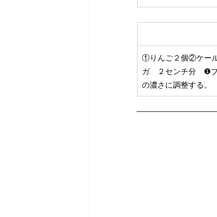
　　　　　　　　　
①りんご２個②ケー
ガ　２センチ分　❶ブ
の濃さに調整する。