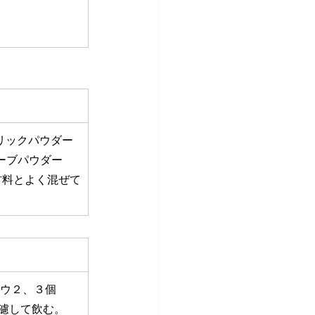
メリックパウダー
クローブパウダー　
材料とよく混ぜて
ョウ２、３個
濾して飲む。