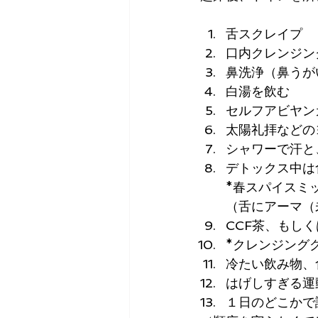
舌スクレイプ
口内クレンジン
鼻洗浄（鼻うが
白湯を飲む
セルフアビヤン
太陽礼拝などの
シャワーで汗と
デトックス中は
*春スパイスミ
（舌にアーマ（
CCF茶、もし
*クレンジング
冷たい飲み物、
はげしすぎる運
１日のどこかで