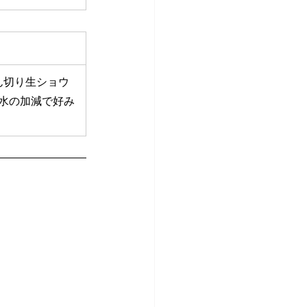
ん切り生ショウ
。水の加減で好み