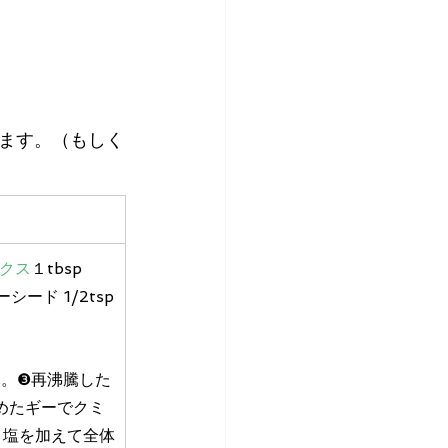
ます。（もしく
クス
１tbsp
シード 1/2tsp
。❸再沸騰した
めたギーでクミ
、塩を加えて全体