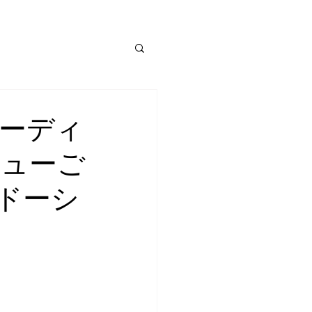
ーディ
ニューご
ドーシ