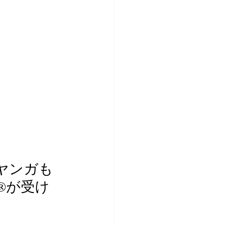
ヤンガも
️が受け