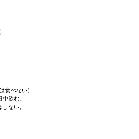
）
は食べない）
日中飲む。
はしない。