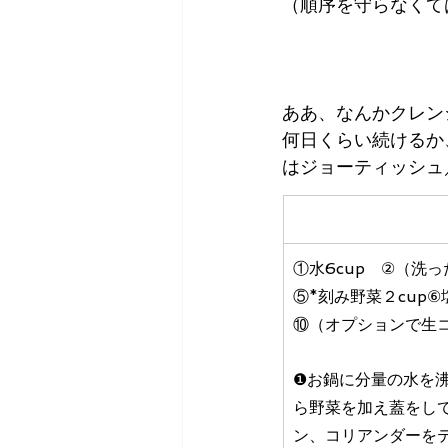
（順序を守らなくて
ああ、なんかクレン
何日くらい続けるか
はジョーティッシュ
①水6cup　②（洗っ
⑤*刻み野菜２cup⑥塩 
⑩（オプションで生
❶お鍋に分量の水を
ら野菜を加え蓋をし
ン、コリアンダーを