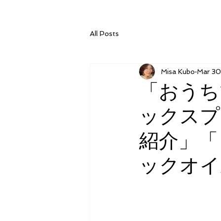
All Posts
Misa Kubo
Mar 30
「おうち
ックスプ
紹介」「
ックオイ