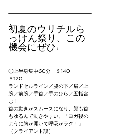
初夏のウリチルら
っけん祭り、この
機会にぜひ
♩
①上半身集中60分　＄140 → 
＄120
ランドセルライン／脇の下／肩／上
腕／前腕／手首／手のひら／五指含
む！
首の動きがスムースになり、顔も首
もゆるんで動きやすい、『ヨガ後の
ように胸が開いて呼吸がラク！』
（クライアント談）