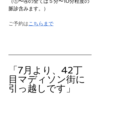
（①〜④の全ては５分〜10分程度の
脈診含みます。）
ご予約は
こちらまで
「7月より、42丁
目マディソン街に
引っ越しです」