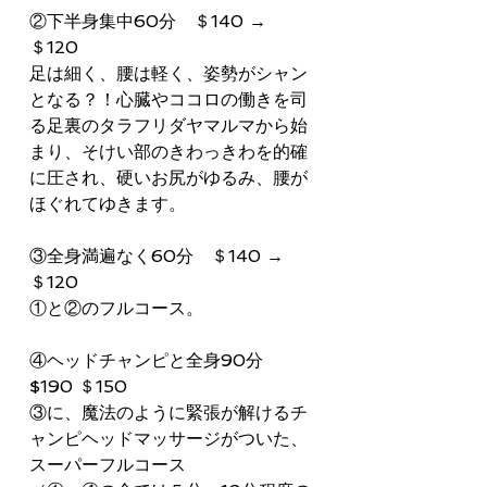
②下半身集中60分　＄140 → 
＄120
足は細く、腰は軽く、姿勢がシャン
となる？！心臓やココロの働きを司
る足裏のタラフリダヤマルマから始
まり、そけい部のきわっきわを的確
に圧され、硬いお尻がゆるみ、腰が
ほぐれてゆきます。
③全身満遍なく60分　＄140 → 
＄120
①と②のフルコース。
④ヘッドチャンピと全身90分　
$190 ＄150
③に、魔法のように緊張が解けるチ
ャンピヘッドマッサージがついた、
スーパーフルコース