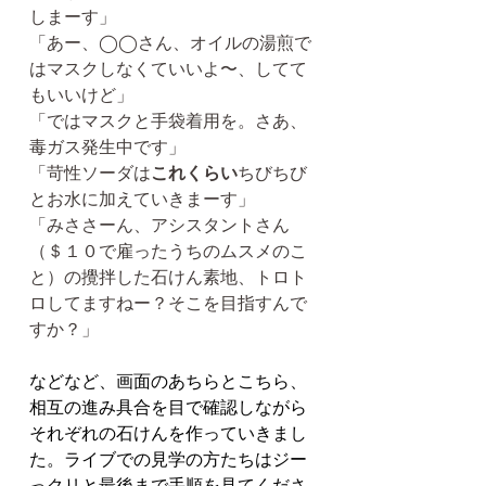
しまーす」
「あー、◯◯さん、オイルの湯煎で
はマスクしなくていいよ〜、してて
もいいけど」
「ではマスクと手袋着用を。さあ、
毒ガス発生中です」
「苛性ソーダは
これくらい
ちびちび
とお水に加えていきまーす」
「みささーん、アシスタントさん
（＄１０で雇ったうちのムスメのこ
と）の攪拌した石けん素地、トロト
ロしてますねー？そこを目指すんで
すか？」
などなど、画面のあちらとこちら、
相互の進み具合を目で確認しながら
それぞれの石けんを作っていきまし
た。ライブでの見学の方たちはジー
っクリと最後まで手順を見てくださ