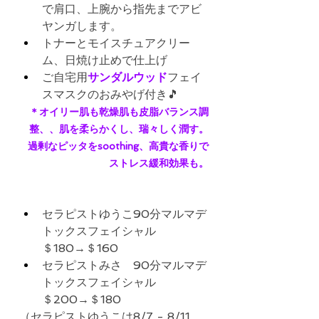
で肩口、上腕から指先までアビ
ヤンガします。
トナーとモイスチュアクリー
ム、日焼け止めで仕上げ
ご自宅用
サンダルウッド
フェイ
スマスクのおみやげ付き🎵
＊オイリー肌も乾燥肌も皮脂バランス調
整、、肌を柔らかくし、瑞々しく潤す。
過剰なピッタをsoothing、高貴な香りで
ストレス緩和効果も。
セラピストゆうこ90分マルマデ
トックスフェイシャル
＄180→＄160
セラピストみさ　90分マルマデ
トックスフェイシャル
＄200→＄180
（セラピストゆうこは8/7 - 8/11, 