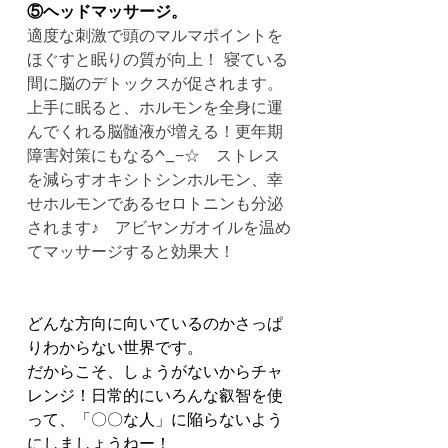
⑤ヘッドマッサージ。
適度な刺激で頭のマルマポイントを
ほぐすと眠りの質が向上！ 寝ている
間に脳のデトックスが促されます。
上手に眠ると、ホルモンを全身に運
んでくれる脳髄液が増える！更年期
障害対策にもなる^_−☆　ストレス
を減らすオキシトシンホルモン、幸
せホルモンであるセロトニンも分泌
されます♪　アビヤンガオイルを温め
てマッサージすると効果大！
どんな方向に向いているのかさっぱ
りわからない世界です。
だからこそ、しょうがないからチャ
レンジ！日常的にいろんな叡智を使
って、「〇〇な人」に陥らないよう
にしましょうねー！