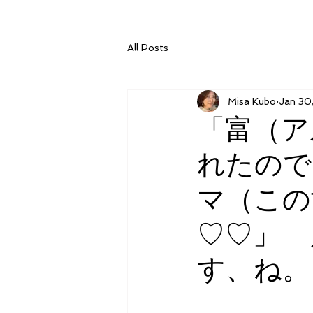
All Posts
Misa Kubo
Jan 30
「富（ア
れたので
マ（この
♡♡」 
す、ね。