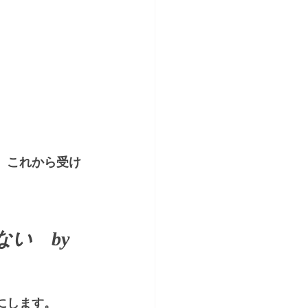
、これから受け
い　by
にします。