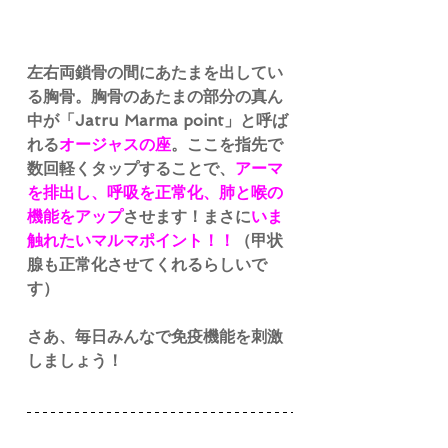
左右両鎖骨の間にあたまを出してい
る胸骨。胸骨のあたまの部分の真ん
中が「Jatru Marma point」と呼ば
れる
オージャスの座
。ここを指先で
数回軽くタップすることで、
アーマ
を排出し、呼吸を正常化、肺と喉の
機能をアップ
させます！まさに
いま
触れたいマルマポイント！！
（甲状
腺も正常化させてくれるらしいで
す）
さあ、毎日みんなで免疫機能を刺激
しましょう！　