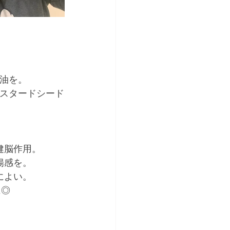
油を。
スタードシード
健脳作用。
揚感を。
によい。
に◎