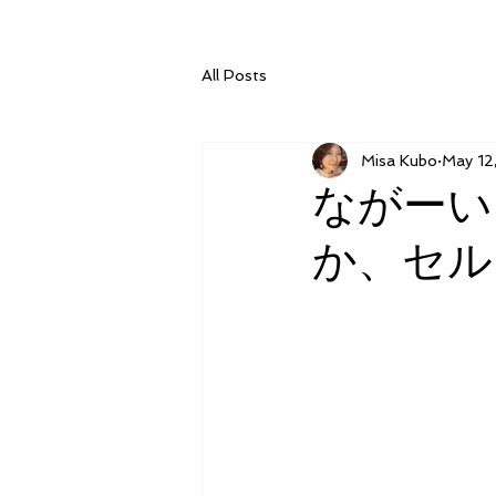
All Posts
Misa Kubo
May 12
ながーい
か、セル