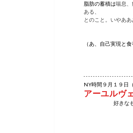
脂肪の蓄積は
喘息、
ある、
とのこと。いやああ
（あ、自己実現と食
NY時間９月１９日
アーユルヴ
      