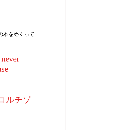
Dの本をめくって
 never 
ase 
コルチゾ