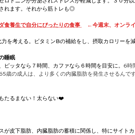
セロトニンが分泌されストレスが軽減します。３０分以
されます。それから筋トレも◎
ダ食養生で自分にぴったりの食事
　←今週末、オンラ
化力を考える。ビタミンBの補給をし、摂取カロリーを
の睡眠
、ピッタなら７時間、カファなら６時間を目安に。
6時
ら65歳の成人は、より多くの内臓脂肪を発生させるんで
もたるまない！太らない❤️
スが皮下脂肪、内臓脂肪の蓄積に関係し、特にサイトカ