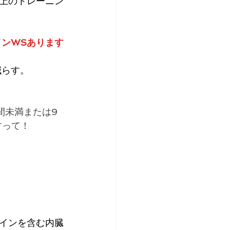
上のトレーニン
インWSあります
減らす。
間未満または9
すって！
インを含む内臓