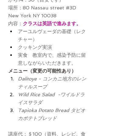
場所：80 Nassau street 
#3D
New York NY 10038
内容：
クラスは英語で進みます。
アーユルヴェーダの基礎（レク
チャー）
クッキング実演　
実食　教室内で、感染予防に留
意しながらいただきます。
メニュー（変更の可能性あり）
Dalitoye - コンカニ地方のレン
ティルスープ
Wild Rice Salad  -ワイルドラ
イスサラダ
Tapioka Potato Bread タピオ
カポテトブレッド
講座代：＄100（資料、レシピ、食