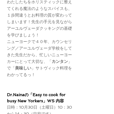
わたしたちをホリスティックに整え
てくれる魔法のようなスパイスも、
１歩間違うとお料理の質が変わって
しまいます！先生の手元を見ながら
アーユルヴェーダクッキングの基礎
を学びましょう！
ニューヨークで４０年、カウンセリ
ング／アーユルヴェーダ学校をして
きた先生だから、忙しいニューヨー
カーにとって大切な、「
カンタン
」
で「
美味しい
」サトヴィック料理を
わかってるっ！
Dr.Nainaの「Easy to cook for 
busy New Yorkers」WS 内容
日時：10月30日（土曜日）10：30
から14：30（目安です）