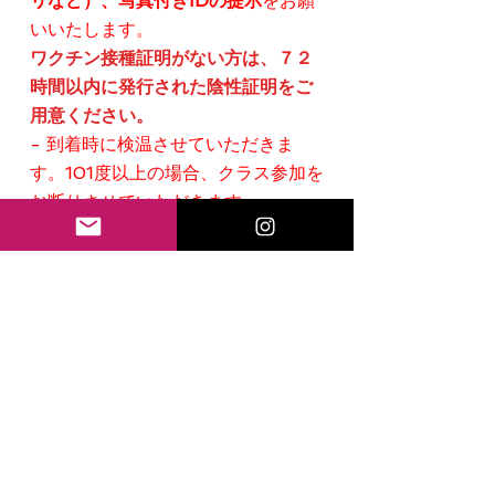
リなど）、写真付きIDの提示
をお願
いいたします。
ワクチン接種証明がない方は、７２
時間以内に発行された陰性証明をご
用意ください。
- 到着時に検温させていただきま
す。101度以上の場合、クラス参加を
お断りさせていただきます。
- ご自身に何らかの症状がある場合
や最近陽性者と接触した可能性があ
る場合は、クラスへのご参加はご遠
慮ください。
ー食事の時を除き、常時マスク着用
をお願いします。