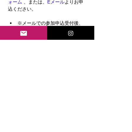
ォーム
 、または、
Eメール
よりお申
込ください。
※メールでの参加申込受付後、
参加費の振込口座をメールでお
知らせ致します。ご入金の確認
をもって参加の受付完了とさせ
ていただきます。ご入金が当方
で確認できない場合は受講でき
ません。
☆お預かりした参加費の一部を
日本
赤十字社
に寄付させていただきま
す。
【キャンセルについて】
※振込後のキャンセル：キャン
セル料100％