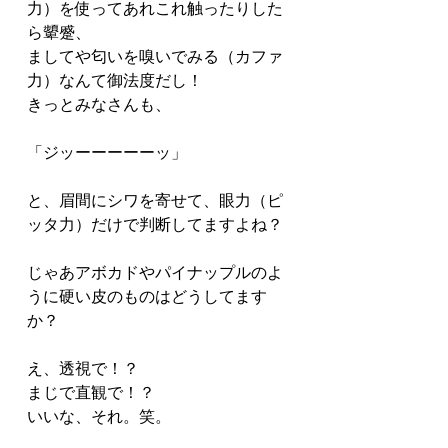
力）を使ってあれこれ触ったりした
ら顰蹙、
ましてや匂いを嗅いでみる（カファ
力）なんて御法度だし！
きっとみなさんも、
「ジッーーーーーッ」
と、眉間にシワを寄せて、眼力（ピ
ッタ力）だけで判断してますよね？
じゃあアボカドやパイナップルのよ
うに硬い皮のものはどうしてます
か？
え、透視で！？
まじで直観で！？
いいな、それ。笑。