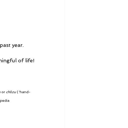
past year.
ngful of life!
u
 or 
chōzu
 ( 'hand-
ipedia