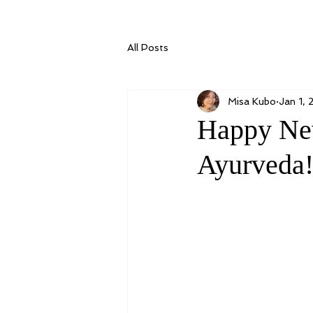
All Posts
Misa Kubo
Jan 1,
Happy New
Ayurveda