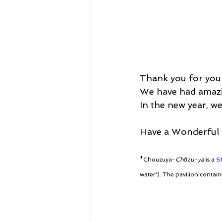
Thank you for your
We have had amazin
In the new year, we
Have a Wonderful 
*Chouzuya-
Chōzu-ya
 is a 
S
water'). The pavilion contains