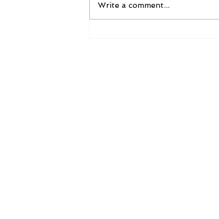
Write a comment...
「５週間集中デトックス in
the city 自分に向ける やさし
い思いとホリスティックな叡
智」