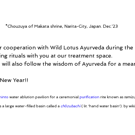
*Chouzuya of Makata shrine, Narita-City, Japan. Dec.'23
 cooperation with Wild Lotus Ayurveda during the 
g rituals with you at our treatment space.
 will also follow the wisdom of Ayurveda for a meani
New Year!!
hinto
 water ablution pavilion for a ceremonial 
purification
 rite known as 
temiz
 a large water-filled basin called a 
chōzubachi
 ( 
lit.
 'hand water basin'). by wik